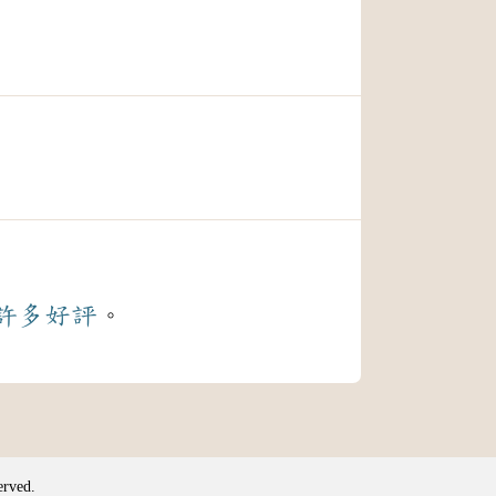
許多
好評
。
erved.