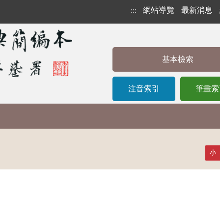
網站導覽
最新消息
:::
基本檢索
注音索引
筆畫索
小