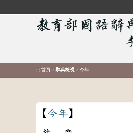
首頁
>
辭典檢視
> 今年
:::
今
年
注 音