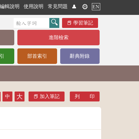
⚙️
編輯說明
使用說明
常見問題
👤
EN
學習筆記
進階檢索
引
部首索引
辭典附錄
大
中
加入筆記
列 印