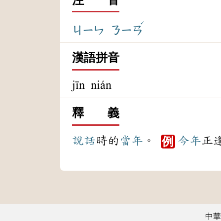
ˊ
ㄐㄧㄣ
ㄋㄧㄢ
漢語拼音
jīn nián
釋 義
說話
時的
當年
。
今年
正
例
中華