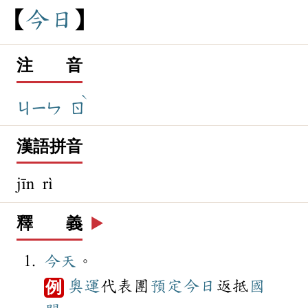
今
日
注 音
ˋ
ㄐㄧㄣ
ㄖ
漢語拼音
jīn rì
釋 義
▶️
今天
。
奧運
代表團
預定
今日
返抵
國
例