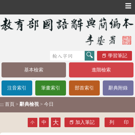
☰
學習筆記
基本檢索
進階檢索
注音索引
筆畫索引
部首索引
辭典附錄
首頁
>
辭典檢視
> 今日
:::
大
中
加入筆記
列 印
小