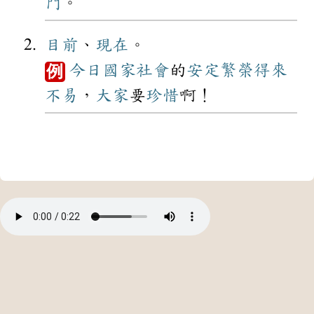
門
。
目前
、
現在
。
今日
國家
社會
的
安定
繁榮
得來
例
不易
，
大家
要
珍惜
啊！