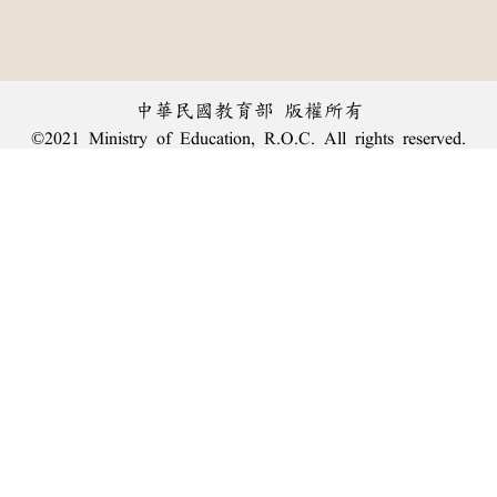
中華民國教育部 版權所有
©2021 Ministry of Education, R.O.C. All rights reserved.
︿
:::
個資法及隱私聲明
|
辭典公眾授權網
|
意見交流
|
網網相連
三峽總院區地址：新北市三峽區三樹路2號、
臺北院區地址：臺北市大安區和平東路一段179號、
回頂端
臺中院區地址：臺中市豐原區師範街67號
電話總機：
(02)7740-7890
、
傳真：(02)7740-7064、
TANet VoIP：9009-7890
線上人數: 1932
累積總人次: 240,114,141