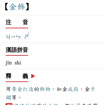
金
飾
注 音
ˋ
ㄐㄧㄣ
ㄕ
漢語拼音
jīn shì
釋 義
▶️
用
黃金
打造
的
飾物
。如金
戒指
、金
手
鐲
等。