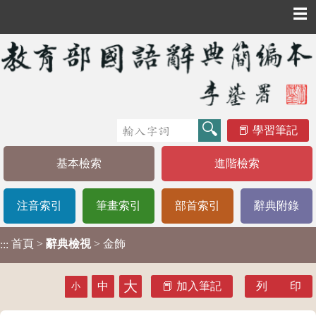
☰
學習筆記
基本檢索
進階檢索
注音索引
筆畫索引
部首索引
辭典附錄
首頁
>
辭典檢視
> 金飾
:::
大
中
加入筆記
列 印
小