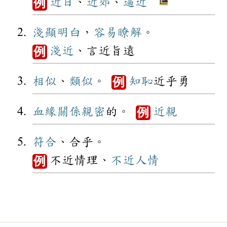
近日
、
近郊
、
逼近
例
淺顯
明白
，
容易
瞭解
。
淺近
、言近旨遠
例
相似
、
類似
。
知恥
近乎勇
例
血緣
關係
親密
的。
近親
例
符合
、合乎。
不近情理、
不近人情
例