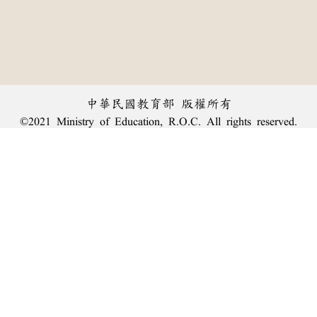
中華民國教育部 版權所有
©2021 Ministry of Education, R.O.C. All rights reserved.
︿
:::
個資法及隱私聲明
|
辭典公眾授權網
|
意見交流
|
網網相連
三峽總院區地址：新北市三峽區三樹路2號、
臺北院區地址：臺北市大安區和平東路一段179號、
回頂端
臺中院區地址：臺中市豐原區師範街67號
電話總機：
(02)7740-7890
、
傳真：(02)7740-7064、
TANet VoIP：9009-7890
線上人數: 2271