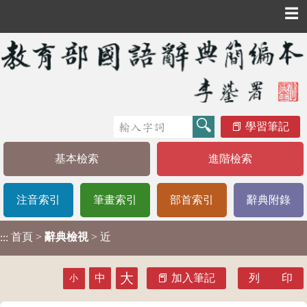
☰
學習筆記
基本檢索
進階檢索
注音索引
筆畫索引
部首索引
辭典附錄
首頁
>
辭典檢視
> 近
:::
大
中
加入筆記
列 印
小