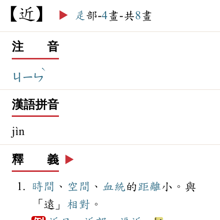
近
▶️
辵
部-
4
畫-共
8
畫
注 音
ˋ
ㄐㄧㄣ
漢語拼音
jìn
釋 義
▶️
時間
、
空間
、
血統
的
距離
小。與
「遠」
相對
。