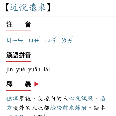
近
悅
遠
來
注 音
ˋ
ˋ
ˇ
ˊ
ㄐㄧㄣ
ㄩㄝ
ㄩㄢ
ㄌㄞ
漢語拼音
jìn yuè yuǎn lái
釋 義
▶️
德澤
廣被，使境內的人
心悅誠服
，
遠
方
境外的人也都
紛紛
前來
歸附
。語本