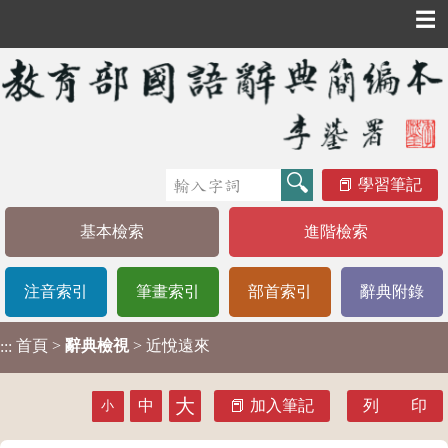
☰
學習筆記
基本檢索
進階檢索
注音索引
筆畫索引
部首索引
辭典附錄
首頁
>
辭典檢視
> 近悅遠來
:::
大
中
加入筆記
列 印
小