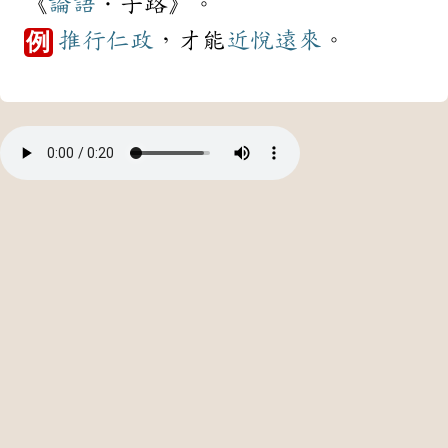
《
論語
．子路》。
推行
仁政
，才能
近悅遠來
。
例