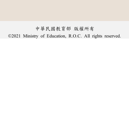
中華民國教育部 版權所有
©2021 Ministry of Education, R.O.C. All rights reserved.
︿
:::
個資法及隱私聲明
|
辭典公眾授權網
|
意見交流
|
網網相連
三峽總院區地址：新北市三峽區三樹路2號、
臺北院區地址：臺北市大安區和平東路一段179號、
回頂端
臺中院區地址：臺中市豐原區師範街67號
電話總機：
(02)7740-7890
、
傳真：(02)7740-7064、
TANet VoIP：9009-7890
線上人數: 2150
累積總人次: 240,007,115