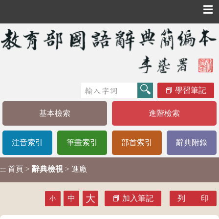
☰
學習筆記
基本檢索
進階檢索
注音索引
筆畫索引
部首索引
辭典附錄
首頁
>
辭典檢視
> 進廠
:::
大
中
加入筆記
列 印
小