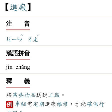
進
廠
注 音
ˋ
ˇ
ㄐㄧㄣ
ㄔㄤ
漢語拼音
jìn chǎng
釋 義
將
某些
物品
送進
工廠
。
車輛
需
定期
進廠
維修
，才能
確保
行
例