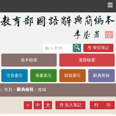
☰
學習筆記
基本檢索
進階檢索
注音索引
筆畫索引
部首索引
辭典附錄
首頁
>
辭典檢視
> 進城
:::
大
中
加入筆記
列 印
小