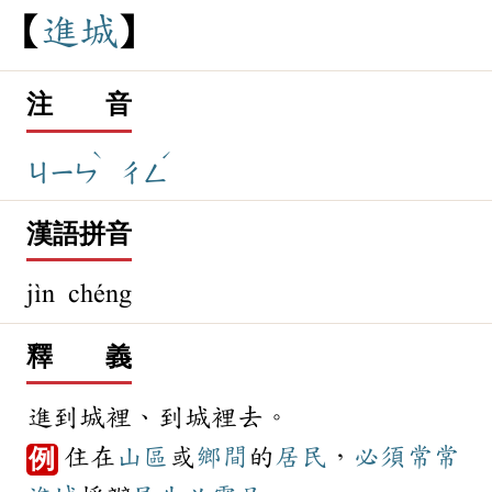
進
城
注 音
ˋ
ˊ
ㄐㄧㄣ
ㄔㄥ
漢語拼音
jìn chéng
釋 義
進到城裡、到城裡去。
住在
山區
或
鄉間
的
居民
，
必須
常常
例