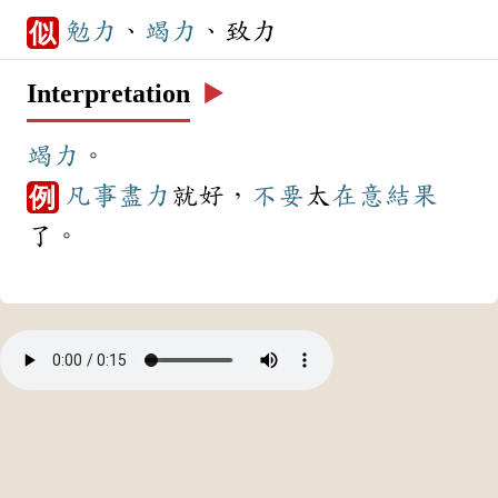
勉力
、
竭力
、致力
似
Interpretation
▶️
竭力
。
凡事
盡力
就好，
不要
太
在意
結果
例
了。