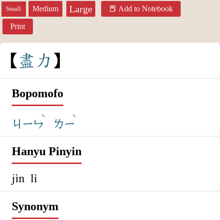
Large
Medium
Add to Notebook
Small
Print
盡
力
Bopomofo
ˋ
ˋ
ㄐㄧㄣ
ㄌㄧ
Hanyu Pinyin
jìn lì
Synonym