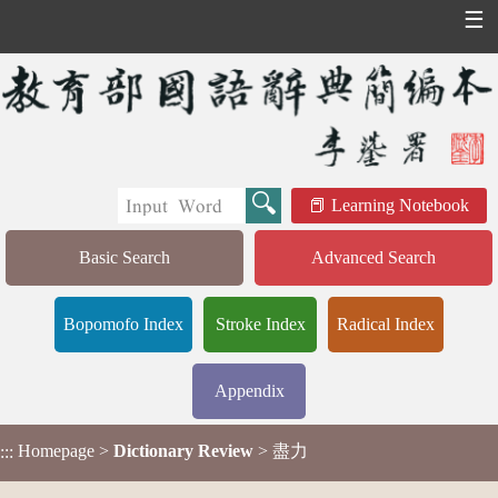
☰
Learning Notebook
Basic Search
Advanced Search
Bopomofo Index
Stroke Index
Radical Index
Appendix
Homepage
>
Dictionary Review
> 盡力
:::