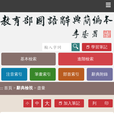
☰
學習筆記
基本檢索
進階檢索
注音索引
筆畫索引
部首索引
辭典附錄
首頁
>
辭典檢視
> 盡量
:::
大
中
加入筆記
列 印
小