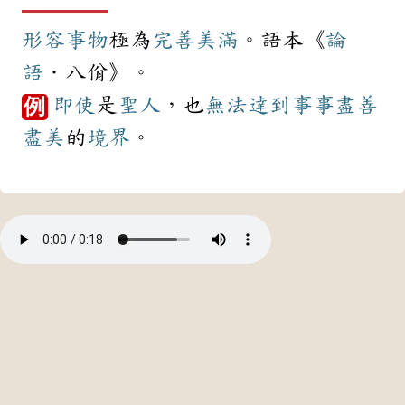
形容
事物
極為
完善
美滿
。語本《
論
語
．八佾》。
即使
是
聖人
，也
無法
達到
事事
盡善
例
盡美
的
境界
。