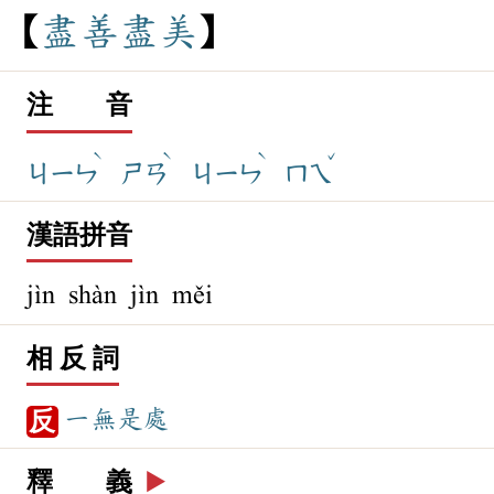
盡
善
盡
美
注 音
ˋ
ˋ
ˋ
ˇ
ㄐㄧㄣ
ㄕㄢ
ㄐㄧㄣ
ㄇㄟ
漢語拼音
jìn shàn jìn měi
相 反 詞
一無是處
反
釋 義
▶️