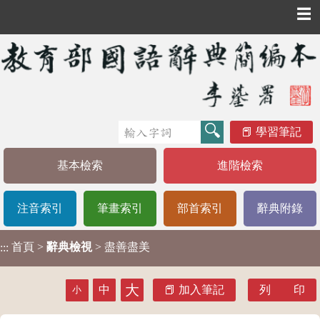
☰
學習筆記
基本檢索
進階檢索
注音索引
筆畫索引
部首索引
辭典附錄
首頁
>
辭典檢視
> 盡善盡美
:::
大
中
加入筆記
列 印
小