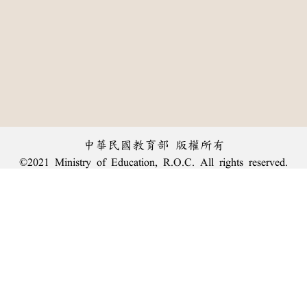
中華民國教育部 版權所有
©2021 Ministry of Education, R.O.C. All rights reserved.
︿
:::
個資法及隱私聲明
|
辭典公眾授權網
|
意見交流
|
網網相連
三峽總院區地址：新北市三峽區三樹路2號、
臺北院區地址：臺北市大安區和平東路一段179號、
回頂端
臺中院區地址：臺中市豐原區師範街67號