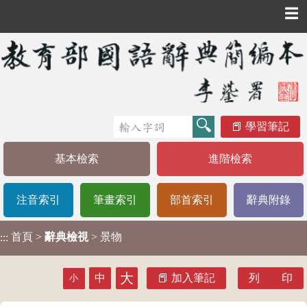
☰
學習筆記
基本檢索
進階檢索
注音索引
筆畫索引
部首索引
辭典附錄
首頁
>
辭典檢視
> 景物
:::
大
中
加入筆記
列 印
小