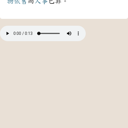
物
依舊
而
人事
已非。