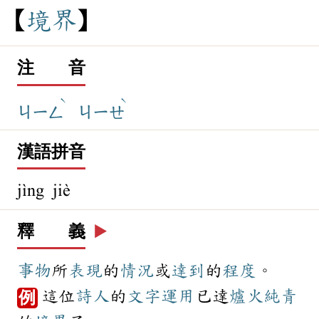
境
界
注 音
ˋ
ˋ
ㄐㄧㄥ
ㄐㄧㄝ
漢語拼音
jìng jiè
釋 義
▶️
事物
所
表現
的
情況
或
達到
的
程度
。
這位
詩人
的
文字
運用
已達
爐火純青
例