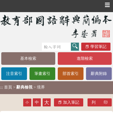
☰
學習筆記
基本檢索
進階檢索
注音索引
筆畫索引
部首索引
辭典附錄
首頁
>
辭典檢視
> 境界
:::
大
中
加入筆記
列 印
小