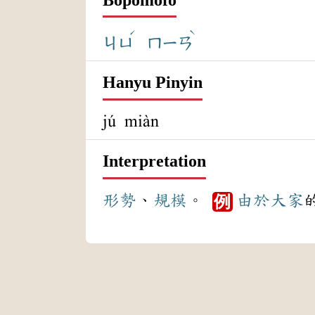
ˊ
ˋ
ㄐㄩ
ㄇㄧㄢ
Hanyu Pinyin
jú miàn
Interpretation
形勢
、
規模
。
由於
大家
例