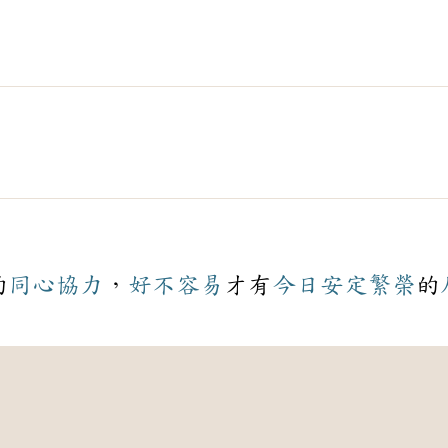
的
同心協力
，
好不容易
才有
今日
安定
繁榮
的