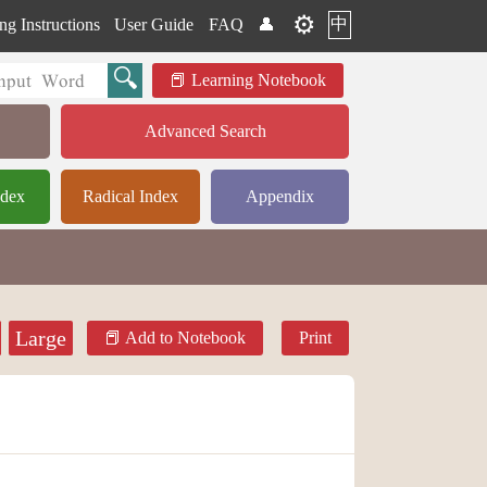
⚙️
中
ng Instructions
User Guide
FAQ
👤
Learning Notebook
Advanced Search
ndex
Radical Index
Appendix
Large
Add to Notebook
Print