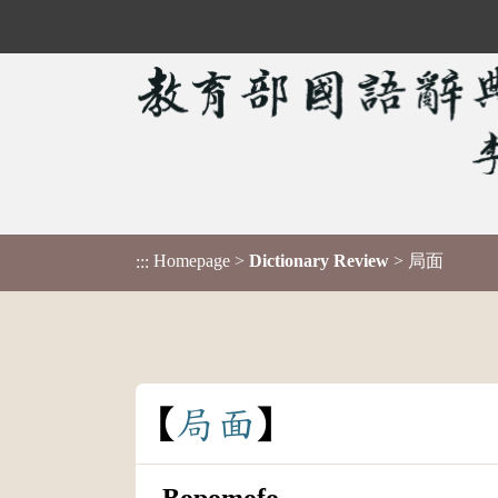
Homepage
>
Dictionary Review
> 局面
:::
局
面
Bopomofo