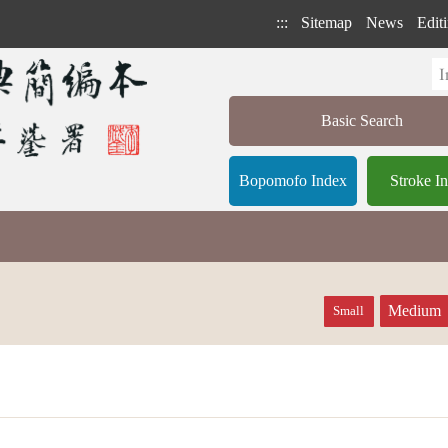
:::
Sitemap
News
Editi
Basic Search
Bopomofo Index
Stroke I
Medium
Small