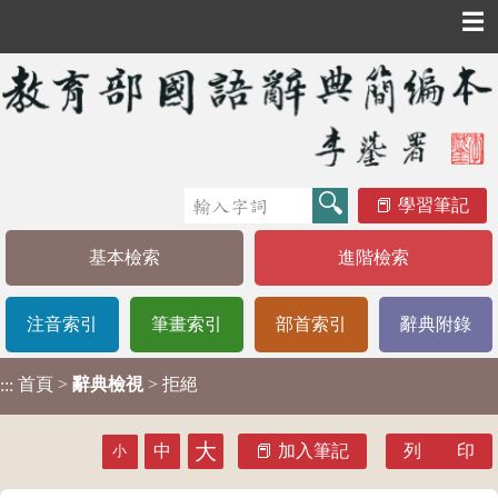
☰
學習筆記
基本檢索
進階檢索
注音索引
筆畫索引
部首索引
辭典附錄
首頁
>
辭典檢視
> 拒絕
:::
大
中
加入筆記
列 印
小