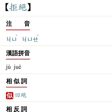
拒
絕
注 音
ˋ
ˊ
ㄐㄩ
ㄐㄩㄝ
漢語拼音
jù jué
相 似 詞
回絕
似
相 反 詞