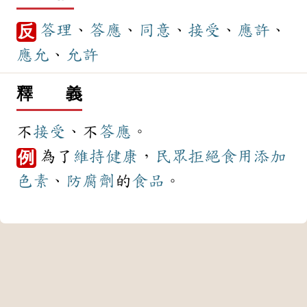
答理
、
答應
、
同意
、
接受
、
應許
、
反
應允
、
允許
釋 義
不
接受
、不
答應
。
為了
維持
健康
，
民眾
拒絕
食用
添加
例
色素
、
防腐劑
的
食品
。