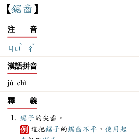
鋸
齒
注 音
ˋ
ˇ
ㄐㄩ
ㄔ
漢語拼音
jù chǐ
釋 義
鋸子
的尖齒。
這把
鋸子
的
鋸齒
不平
，
使用
起
例