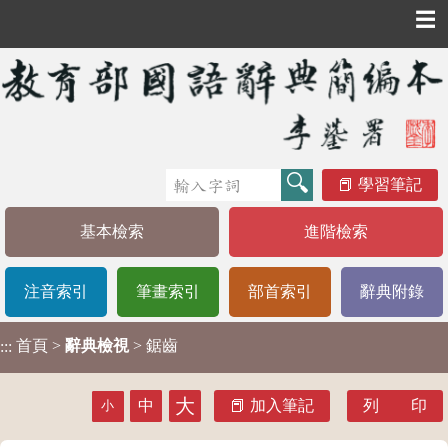
☰
學習筆記
基本檢索
進階檢索
注音索引
筆畫索引
部首索引
辭典附錄
首頁
>
辭典檢視
> 鋸齒
:::
大
中
加入筆記
列 印
小