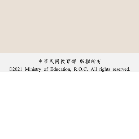
中華民國教育部 版權所有
©2021 Ministry of Education, R.O.C. All rights reserved.
︿
:::
個資法及隱私聲明
|
辭典公眾授權網
|
意見交流
|
網網相連
三峽總院區地址：新北市三峽區三樹路2號、
臺北院區地址：臺北市大安區和平東路一段179號、
回頂端
臺中院區地址：臺中市豐原區師範街67號