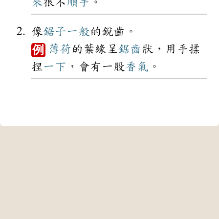
來
很不
順手
。
像
鋸子
一般
的銳齒。
薄荷
的葉緣呈
鋸齒
狀，用手揉
例
捏
一下
，會有一股
香氣
。