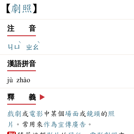
劇
照
注 音
ˋ
ˋ
ㄐㄩ
ㄓㄠ
漢語拼音
jù zhào
釋 義
▶️
戲劇
或
電影
中某個
場面
或
鏡頭
的
照
片
。常用來
作為
宣傳
廣告
。