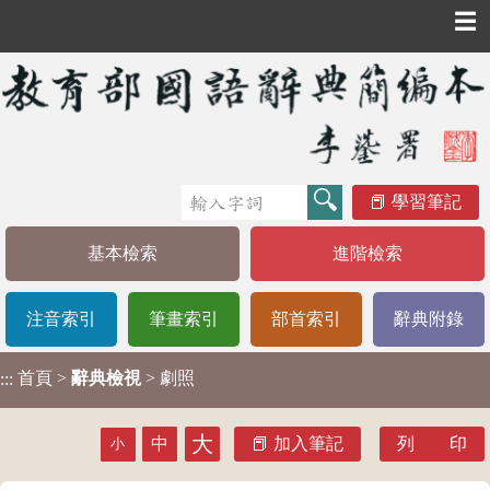
☰
學習筆記
基本檢索
進階檢索
注音索引
筆畫索引
部首索引
辭典附錄
首頁
>
辭典檢視
> 劇照
:::
大
中
加入筆記
列 印
小