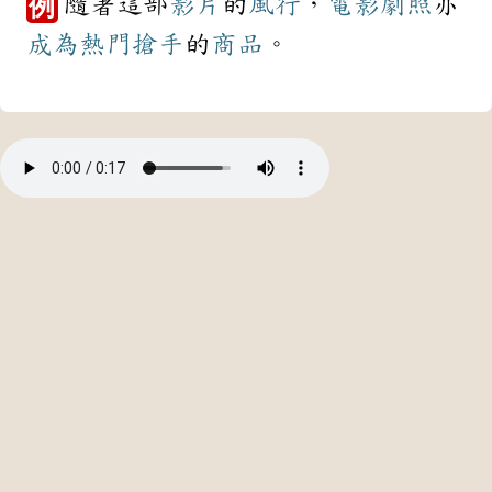
隨著這部
影片
的
風行
，
電影
劇照
亦
例
成為
熱門
搶手
的
商品
。