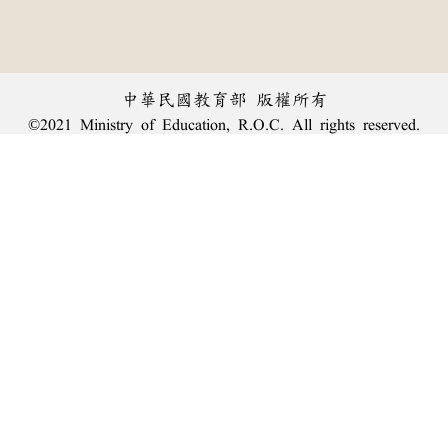
中華民國教育部 版權所有
©2021 Ministry of Education, R.O.C. All rights reserved.
︿
:::
個資法及隱私聲明
|
辭典公眾授權網
|
意見交流
|
網網相連
三峽總院區地址：新北市三峽區三樹路2號、
臺北院區地址：臺北市大安區和平東路一段179號、
回頂端
臺中院區地址：臺中市豐原區師範街67號
電話總機：
(02)7740-7890
、
傳真：(02)7740-7064、
TANet VoIP：9009-7890
線上人數: 3795
累積總人次: 239,783,204