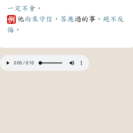
一定
不會
。
他
向來
守信
，
答應
過的事，
絕不
反
例
悔
。