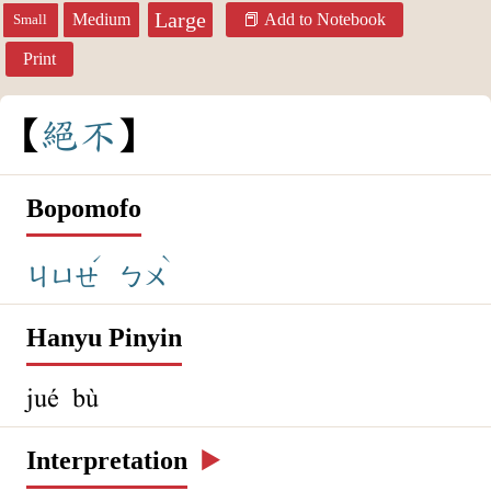
Large
Medium
Add to Notebook
Small
Print
絕
不
Bopomofo
ˊ
ˋ
ㄐㄩㄝ
ㄅㄨ
Hanyu Pinyin
jué bù
Interpretation
▶️