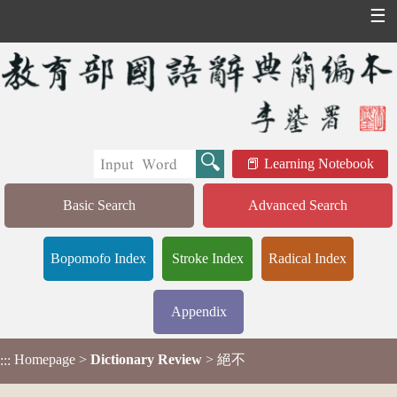
☰
Learning Notebook
Basic Search
Advanced Search
Bopomofo Index
Stroke Index
Radical Index
Appendix
Homepage
>
Dictionary Review
> 絕不
:::