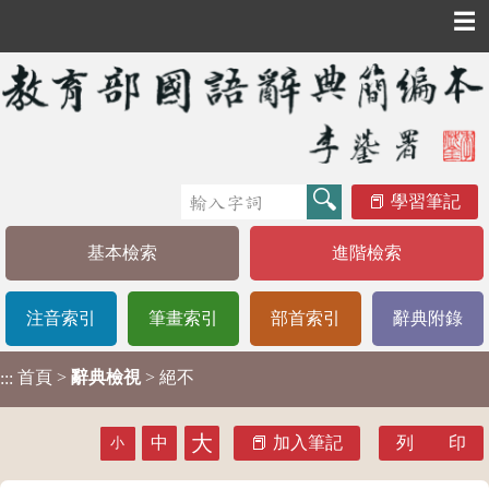
☰
學習筆記
基本檢索
進階檢索
注音索引
筆畫索引
部首索引
辭典附錄
首頁
>
辭典檢視
> 絕不
:::
大
中
加入筆記
列 印
小