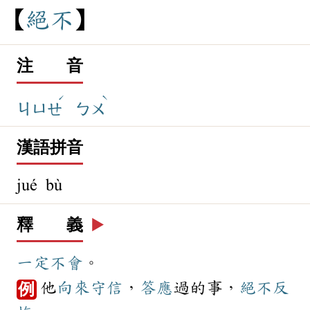
絕
不
注 音
ˊ
ˋ
ㄐㄩㄝ
ㄅㄨ
漢語拼音
jué bù
釋 義
▶️
一定
不會
。
他
向來
守信
，
答應
過的事，
絕不
反
例