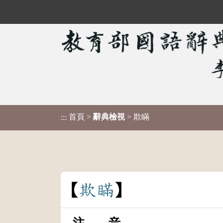
首頁
>
辭典檢視
> 欺瞞
:::
欺
瞞
注 音