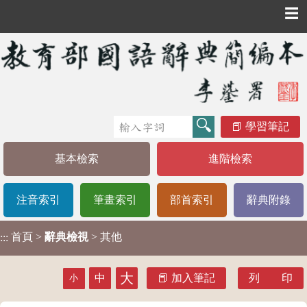
☰
學習筆記
基本檢索
進階檢索
注音索引
筆畫索引
部首索引
辭典附錄
首頁
>
辭典檢視
> 其他
:::
大
中
加入筆記
列 印
小