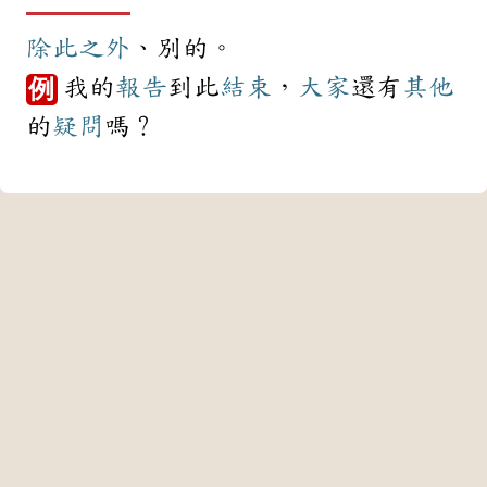
除此之外
、別的。
我的
報告
到此
結束
，
大家
還有
其他
例
的
疑問
嗎？