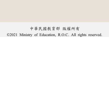
中華民國教育部 版權所有
©2021 Ministry of Education, R.O.C. All rights reserved.
︿
:::
個資法及隱私聲明
|
辭典公眾授權網
|
意見交流
|
網網相連
三峽總院區地址：新北市三峽區三樹路2號、
臺北院區地址：臺北市大安區和平東路一段179號、
回頂端
臺中院區地址：臺中市豐原區師範街67號
電話總機：
(02)7740-7890
、
傳真：(02)7740-7064、
TANet VoIP：9009-7890
線上人數: 1560