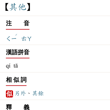
其
他
注 音
ˊ
ㄑㄧ
ㄊㄚ
漢語拼音
qí tā
相 似 詞
另外
、
其餘
似
釋 義