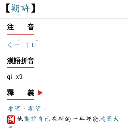
期
許
注 音
ˊ
ˇ
ㄑㄧ
ㄒㄩ
漢語拼音
qí xǔ
釋 義
▶️
希望
、
期望
。
他
期許
自己
在新的一年裡能
鴻圖大
例