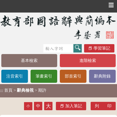
☰
學習筆記
基本檢索
進階檢索
注音索引
筆畫索引
部首索引
辭典附錄
首頁
>
辭典檢視
> 期許
:::
大
中
加入筆記
列 印
小