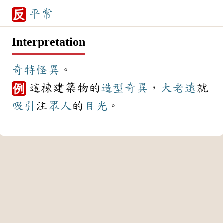
平常
反
Interpretation
奇特
怪異
。
這棟建築物的
造型
奇異
，
大老遠
就
例
吸引
注
眾人
的
目光
。