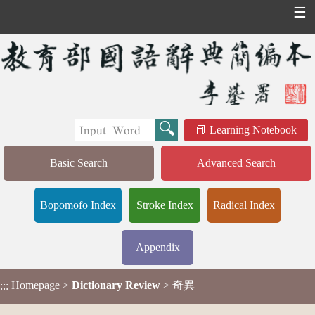
☰
Learning Notebook
Basic Search
Advanced Search
Bopomofo Index
Stroke Index
Radical Index
Appendix
Homepage
>
Dictionary Review
> 奇異
:::