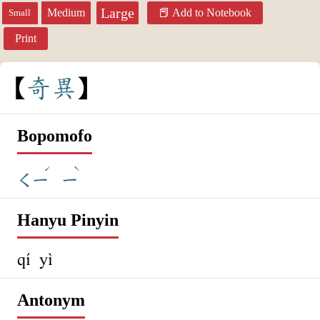
Large
Medium
Add to Notebook
Small
Print
奇
異
Bopomofo
ˊ
ˋ
ㄑㄧ
ㄧ
Hanyu Pinyin
qí yì
Antonym