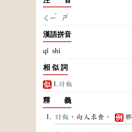
ˇ
ˊ
ㄑㄧ
ㄕ
漢語拼音
qǐ shí
相 似 詞
1.
討飯
似
釋 義
討飯
，向人求食。
那
例