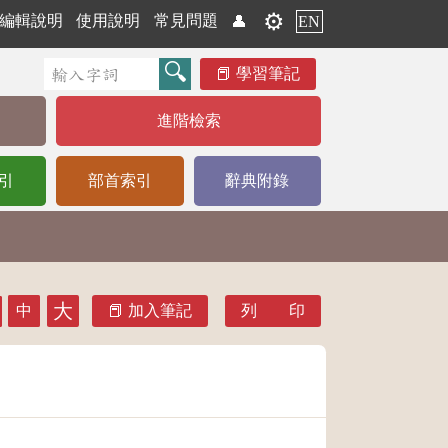
⚙️
編輯說明
使用說明
常見問題
👤
EN
學習筆記
進階檢索
引
部首索引
辭典附錄
大
中
加入筆記
列 印