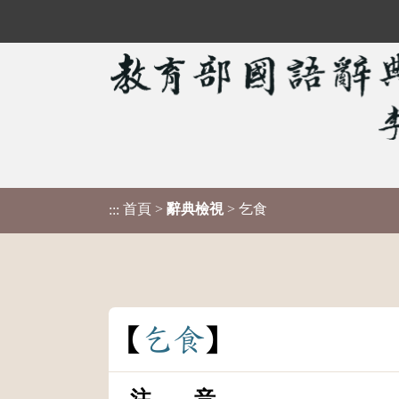
首頁
>
辭典檢視
> 乞食
:::
乞
食
注 音