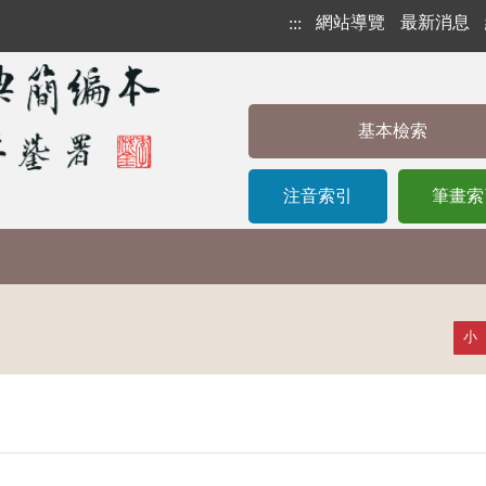
網站導覽
最新消息
:::
基本檢索
注音索引
筆畫索
小