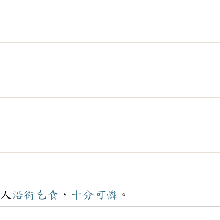
人
沿街
乞食
，
十分
可憐
。