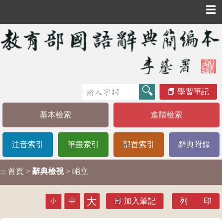
☰
學習筆記
基本檢索
進階檢索
注音索引
筆畫索引
部首索引
辭典附錄
首頁
>
辭典檢視
> 峭立
:::
大
中
加入筆記
列 印
小