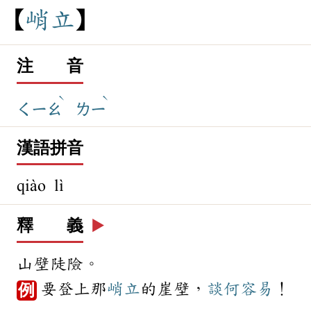
峭
立
注 音
ˋ
ˋ
ㄑㄧㄠ
ㄌㄧ
漢語拼音
qiào lì
釋 義
▶️
山壁陡險。
要登上那
峭立
的崖壁，
談何容易
！
例