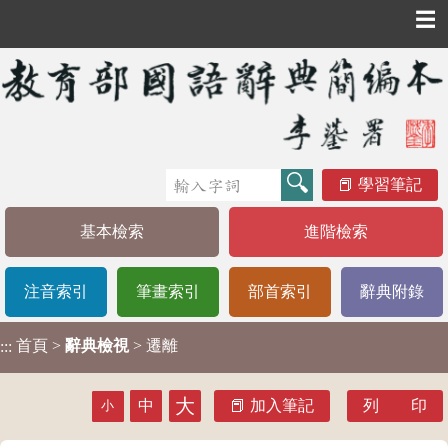
☰
學習筆記
基本檢索
進階檢索
注音索引
筆畫索引
部首索引
辭典附錄
首頁
>
辭典檢視
> 遷離
:::
大
中
加入筆記
列 印
小