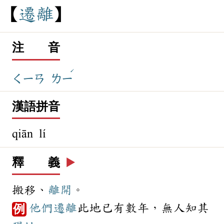
遷
離
注 音
ˊ
ㄑㄧㄢ
ㄌㄧ
漢語拼音
qiān lí
釋 義
▶️
搬移、
離開
。
他們
遷離
此地已有數年，無人知其
例