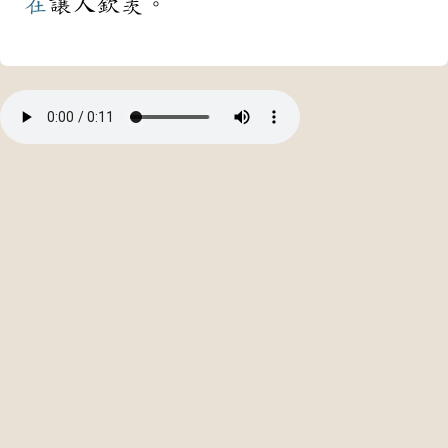
在
讓人欽羡。