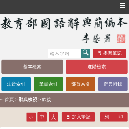
☰
學習筆記
基本檢索
進階檢索
注音索引
筆畫索引
部首索引
辭典附錄
首頁
>
辭典檢視
> 欽羨
:::
大
中
加入筆記
列 印
小