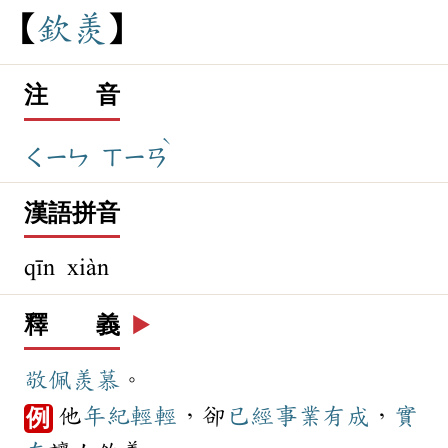
欽
羨
注 音
ˋ
ㄑㄧㄣ
ㄒㄧㄢ
漢語拼音
qīn xiàn
釋 義
▶️
敬佩
羨慕
。
他
年紀
輕輕
，卻
已經
事業
有成
，
實
例