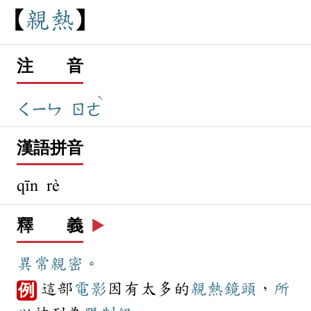
親
熱
注 音
ˋ
ㄑㄧㄣ
ㄖㄜ
漢語拼音
qīn rè
釋 義
▶️
異常
親密
。
這部
電影
因有太多的
親熱
鏡頭
，
所
例