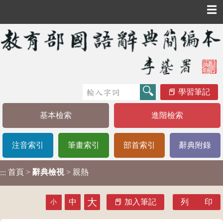
☰
學習筆記
基本檢索
進階檢索
注音索引
筆畫索引
部首索引
辭典附錄
首頁
>
辭典檢視
> 親熱
:::
大
中
加入筆記
列 印
小