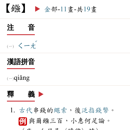
鏹
▶️
金
部-
11
畫-共
19
畫
注 音
ˇ
ㄑㄧㄤ
漢語拼音
qiǎng
釋 義
▶️
古代
串錢的
繩索
，後
泛指
錢幣
。
與爾鏹三百，小惠何足論。
例