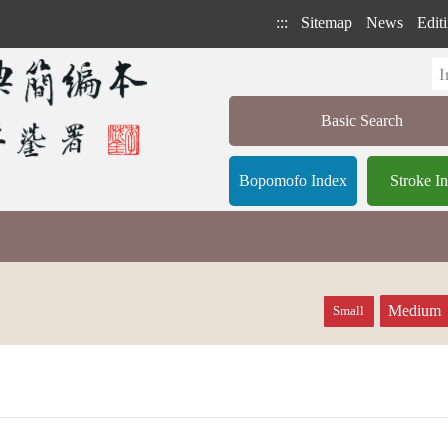
:::
Sitemap
News
Editi
Basic Search
Bopomofo Index
Stroke I
Medium
Small