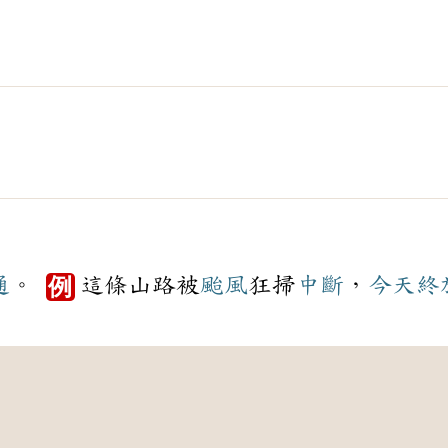
通
。
這條山路被
颱風
狂掃
中斷
，
今天
終
例