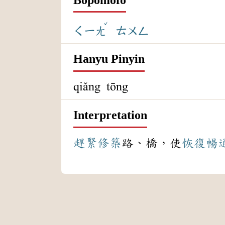
ˇ
ㄑㄧㄤ
ㄊㄨㄥ
Hanyu Pinyin
qiǎng tōng
Interpretation
趕緊
修築
路、橋，使
恢復
暢