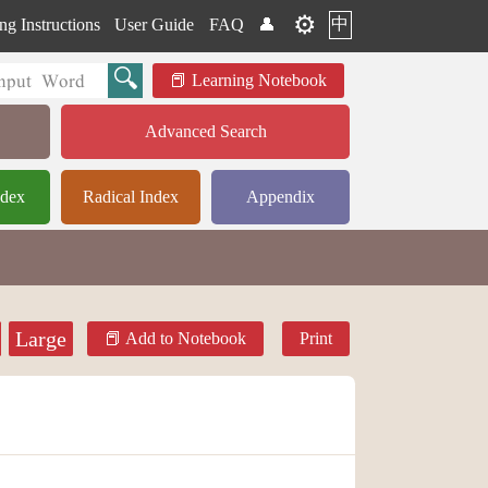
⚙️
中
ng Instructions
User Guide
FAQ
👤
Learning Notebook
Advanced Search
ndex
Radical Index
Appendix
Large
Add to Notebook
Print