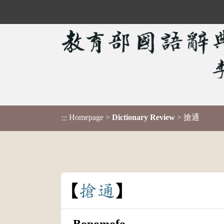
Homepage
>
Dictionary Review
> 搶通
:::
搶
通
Bopomofo