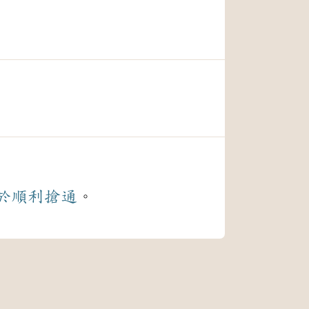
於
順利
搶通
。