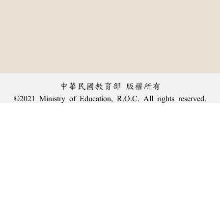
中華民國教育部 版權所有
©2021 Ministry of Education, R.O.C. All rights reserved.
︿
:::
個資法及隱私聲明
|
辭典公眾授權網
|
意見交流
|
網網相連
三峽總院區地址：新北市三峽區三樹路2號、
臺北院區地址：臺北市大安區和平東路一段179號、
回頂端
臺中院區地址：臺中市豐原區師範街67號
電話總機：
(02)7740-7890
、
傳真：(02)7740-7064、