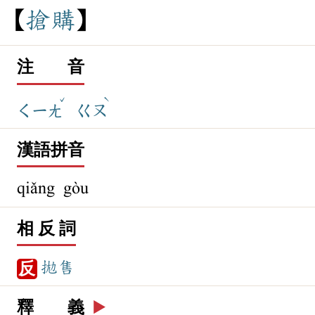
搶
購
注 音
ˇ
ˋ
ㄑㄧㄤ
ㄍㄡ
漢語拼音
qiǎng gòu
相 反 詞
拋售
反
釋 義
▶️