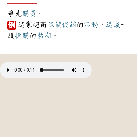
爭先
購買
。
這家超商
低價
促銷
的
活動
，
造成
一
例
股
搶購
的
熱潮
。