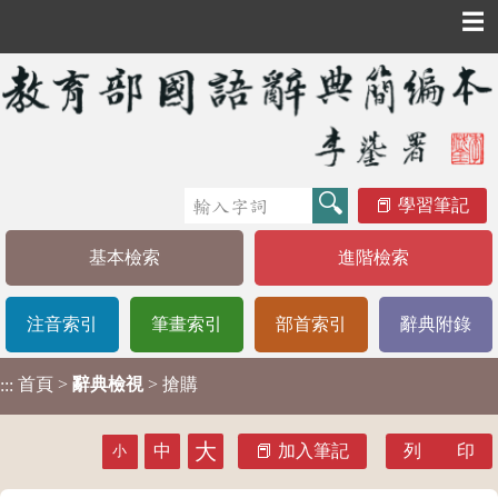
☰
學習筆記
基本檢索
進階檢索
注音索引
筆畫索引
部首索引
辭典附錄
首頁
>
辭典檢視
> 搶購
:::
大
中
加入筆記
列 印
小