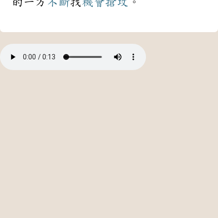
的一方
不斷
找
機會
搶攻
。