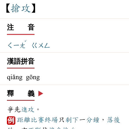
搶
攻
注 音
ˇ
ㄑㄧㄤ
ㄍㄨㄥ
漢語拼音
qiǎng gōng
釋 義
▶️
爭先
進攻
。
距離
比賽
終場
只
剩下
一
分鐘
，
落後
例