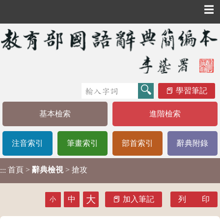
☰
學習筆記
基本檢索
進階檢索
注音索引
筆畫索引
部首索引
辭典附錄
首頁
>
辭典檢視
> 搶攻
:::
大
中
加入筆記
列 印
小