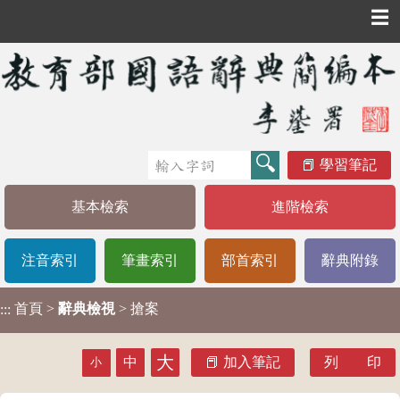
☰
學習筆記
基本檢索
進階檢索
注音索引
筆畫索引
部首索引
辭典附錄
首頁
>
辭典檢視
> 搶案
:::
大
中
加入筆記
列 印
小