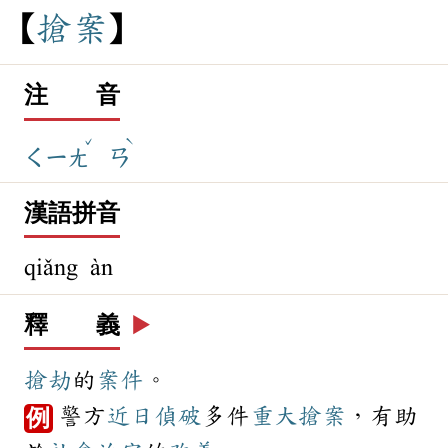
搶
案
注 音
ˇ
ˋ
ㄑㄧㄤ
ㄢ
漢語拼音
qiǎng àn
釋 義
▶️
搶劫
的
案件
。
警方
近日
偵破
多件
重大
搶案
，有助
例