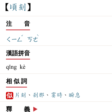
頃
刻
注 音
ˇ
ˋ
ㄑㄧㄥ
ㄎㄜ
漢語拼音
qǐng kè
相 似 詞
片刻
、
剎那
、
霎時
、
瞬息
似
釋 義
▶️