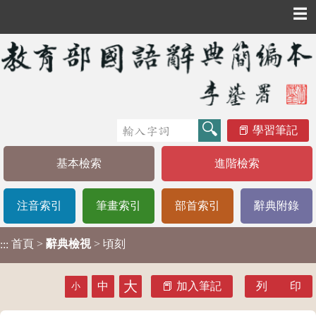
☰
學習筆記
基本檢索
進階檢索
注音索引
筆畫索引
部首索引
辭典附錄
首頁
>
辭典檢視
> 頃刻
:::
大
中
加入筆記
列 印
小