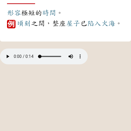
形容
極短的
時間
。
頃刻
之間，整座
屋子
已
陷入
火海
。
例