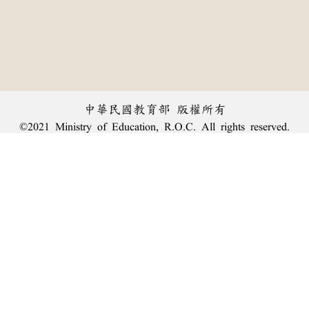
中華民國教育部 版權所有
©2021 Ministry of Education, R.O.C. All rights reserved.
︿
:::
個資法及隱私聲明
|
辭典公眾授權網
|
意見交流
|
網網相連
三峽總院區地址：新北市三峽區三樹路2號、
臺北院區地址：臺北市大安區和平東路一段179號、
回頂端
臺中院區地址：臺中市豐原區師範街67號
電話總機：
(02)7740-7890
、
傳真：(02)7740-7064、
TANet VoIP：9009-7890