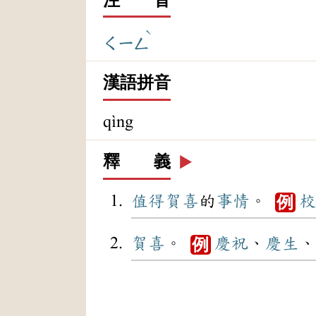
ˋ
ㄑㄧㄥ
漢語拼音
qìng
釋 義
▶️
值得
賀喜
的
事情
。
校
例
賀喜
。
慶祝
、
慶生
、
例