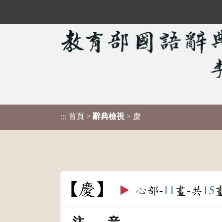
首頁
>
辭典檢視
> 慶
:::
慶
▶️
心
部-
11
畫-共
15
注 音