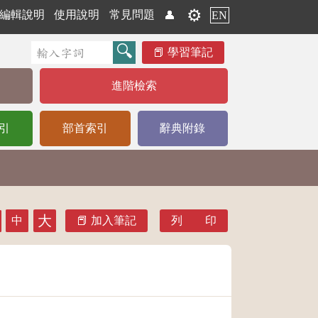
⚙️
編輯說明
使用說明
常見問題
👤
EN
學習筆記
進階檢索
引
部首索引
辭典附錄
大
中
加入筆記
列 印