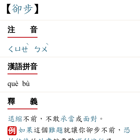
卻
步
注 音
ˋ
ˋ
ㄑㄩㄝ
ㄅㄨ
漢語拼音
què bù
釋 義
退縮
不前，不敢
承當
或
面對
。
如果
這個
難題
就讓你卻步不前，
恐
例