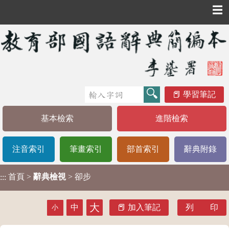
☰
學習筆記
基本檢索
進階檢索
注音索引
筆畫索引
部首索引
辭典附錄
首頁
>
辭典檢視
> 卻步
:::
大
中
加入筆記
列 印
小