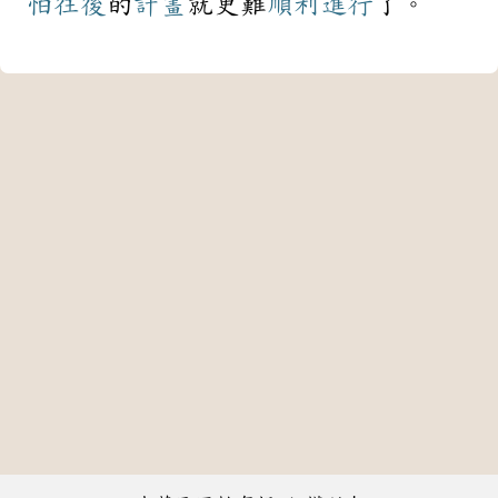
怕
往後
的
計畫
就更難
順利
進行
了。