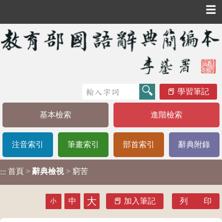
☰
學習筆記
基本檢索
進階檢索
注音索引
筆畫索引
部首索引
辭典附錄
首頁
>
辭典檢視
> 窮苦
:::
大
中
加入筆記
列 印
小