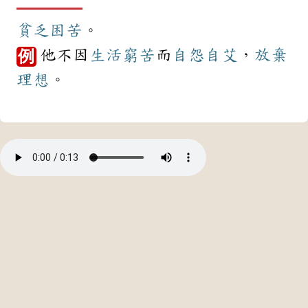
貧乏
困苦
。
他不因
生活
窮苦
而
自怨自艾
，
放棄
例
理想
。