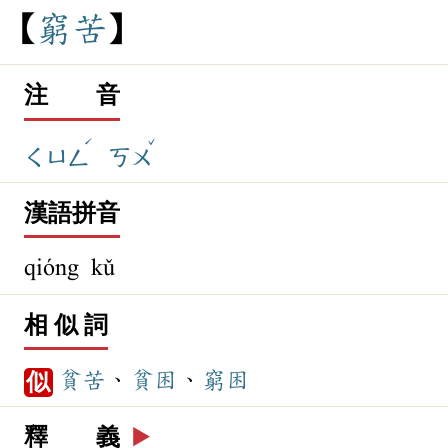
窮
苦
注 音
ˊ
ˇ
ㄑㄩㄥ
ㄎㄨ
漢語拼音
qióng kǔ
相 似 詞
貧苦
、
貧困
、
窮困
似
釋 義
▶️