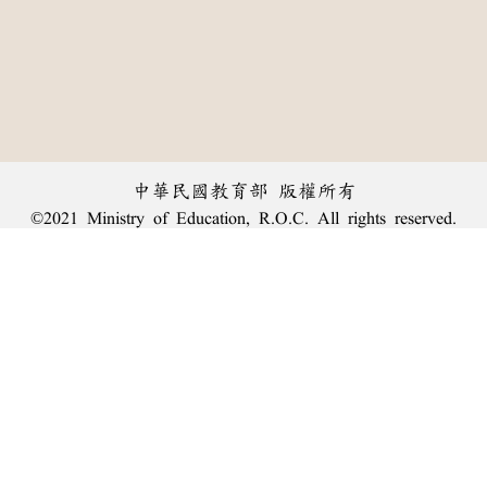
中華民國教育部 版權所有
©2021 Ministry of Education, R.O.C. All rights reserved.
︿
:::
個資法及隱私聲明
|
辭典公眾授權網
|
意見交流
|
網網相連
三峽總院區地址：新北市三峽區三樹路2號、
臺北院區地址：臺北市大安區和平東路一段179號、
回頂端
臺中院區地址：臺中市豐原區師範街67號
電話總機：
(02)7740-7890
、
傳真：(02)7740-7064、