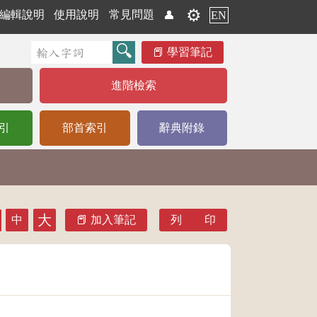
⚙️
編輯說明
使用說明
常見問題
👤
EN
學習筆記
進階檢索
引
部首索引
辭典附錄
大
中
加入筆記
列 印