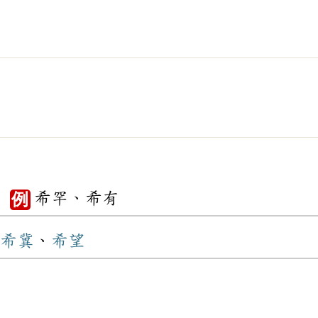
。
希罕、希有
例
希冀
、
希望