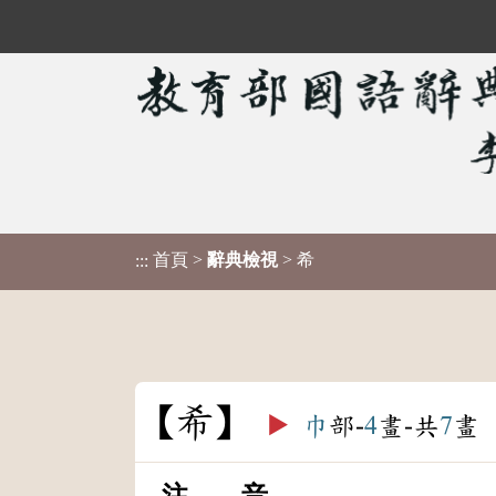
首頁
>
辭典檢視
> 希
:::
希
▶️
巾
部-
4
畫-共
7
畫
注 音