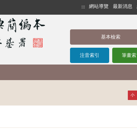
網站導覽
最新消息
:::
基本檢索
注音索引
筆畫索
小