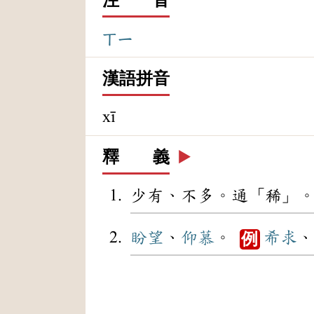
ㄒㄧ
漢語拼音
xī
釋 義
▶️
少有、不多。通「稀」
盼望
、
仰慕
。
希求
、
例