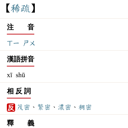
稀
疏
注 音
ㄒㄧ
ㄕㄨ
漢語拼音
xī shū
相 反 詞
茂密
、
繁密
、
濃密
、
稠密
反
釋 義