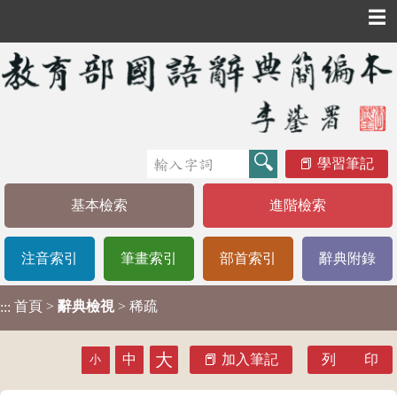
☰
學習筆記
基本檢索
進階檢索
注音索引
筆畫索引
部首索引
辭典附錄
首頁
>
辭典檢視
> 稀疏
:::
大
中
加入筆記
列 印
小