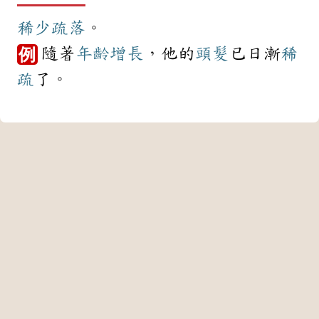
稀少
疏落
。
隨著
年齡
增長
，他的
頭髮
已日漸
稀
例
疏
了。