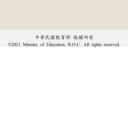
中華民國教育部 版權所有
©2021 Ministry of Education, R.O.C. All rights reserved.
︿
:::
個資法及隱私聲明
|
辭典公眾授權網
|
意見交流
|
網網相連
三峽總院區地址：新北市三峽區三樹路2號、
臺北院區地址：臺北市大安區和平東路一段179號、
回頂端
臺中院區地址：臺中市豐原區師範街67號
電話總機：
(02)7740-7890
、
傳真：(02)7740-7064、
TANet VoIP：9009-7890
線上人數: 1243