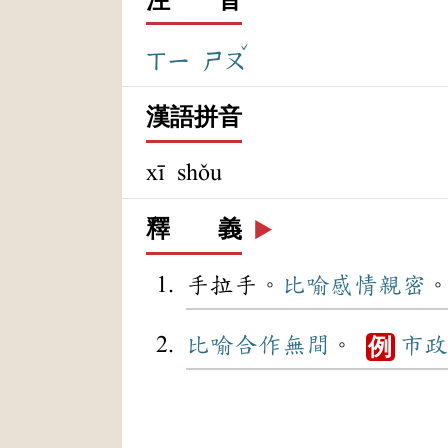
ˇ
ㄒㄧ
ㄕㄡ
漢語拼音
xī shǒu
釋 義
▶️
手拉手。
比喻
感情
親密
比喻
合作無間
。
市政
例