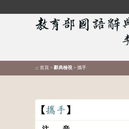
首頁
>
辭典檢視
> 攜手
:::
攜
手
注 音