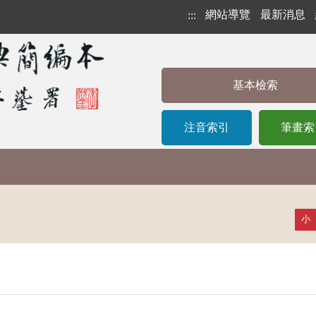
網站導覽
最新消息
:::
基本檢索
注音索引
筆畫索
小