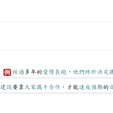
。
經過
多年的
愛情
長跑
，
他們
終於
決定
例
建設
要靠
大家
攜手
合作
，才能
達成
預期
的