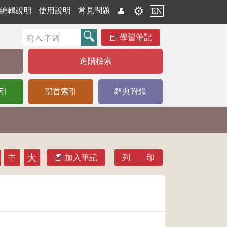
⚙️
編輯說明
使用說明
常見問題
👤
EN
學習筆記
進階檢索
引
部首索引
辭典附錄
大
中
加入筆記
列 印