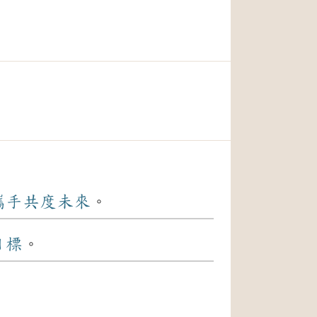
攜手
共度
未來
。
目標
。