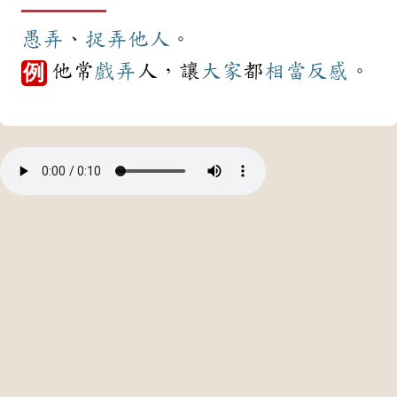
愚弄
、
捉弄
他人
。
他常
戲弄
人，讓
大家
都
相當
反感
。
例