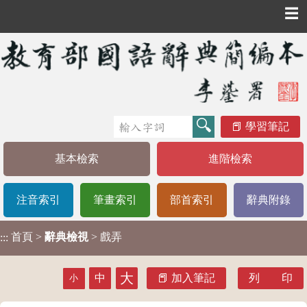
☰
學習筆記
基本檢索
進階檢索
注音索引
筆畫索引
部首索引
辭典附錄
首頁
>
辭典檢視
> 戲弄
:::
大
中
加入筆記
列 印
小