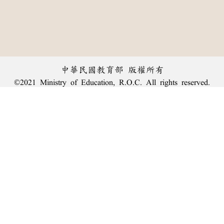
中華民國教育部 版權所有
©2021 Ministry of Education, R.O.C. All rights reserved.
︿
:::
個資法及隱私聲明
|
辭典公眾授權網
|
意見交流
|
網網相連
三峽總院區地址：新北市三峽區三樹路2號、
臺北院區地址：臺北市大安區和平東路一段179號、
回頂端
臺中院區地址：臺中市豐原區師範街67號
電話總機：
(02)7740-7890
、
傳真：(02)7740-7064、
TANet VoIP：9009-7890
線上人數: 1312