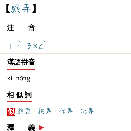
戲
弄
注 音
ˋ
ˋ
ㄒㄧ
ㄋㄨㄥ
漢語拼音
xì nòng
相 似 詞
戲耍
、
捉弄
、
作弄
、
玩弄
似
釋 義
▶️