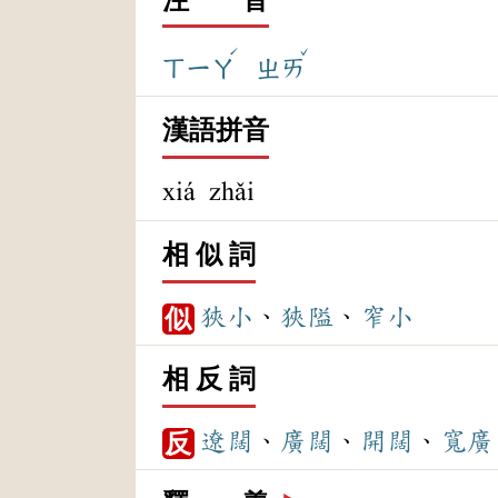
ˊ
ˇ
ㄒㄧㄚ
ㄓㄞ
漢語拼音
xiá zhǎi
相 似 詞
狹小
、
狹隘
、
窄小
似
相 反 詞
遼闊
、
廣闊
、
開闊
、
寬廣
反