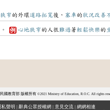
狹窄
的外環
道路
拓寬
後，
塞車
的
狀況
改善
淺
。
心地
狹窄
的人很
難過
著
輕鬆
快樂
的
例
民國教育部 版權所有
©2021 Ministry of Education, R.O.C. All rights res
隱私聲明
|
辭典公眾授權網
|
意見交流
|
網網相連