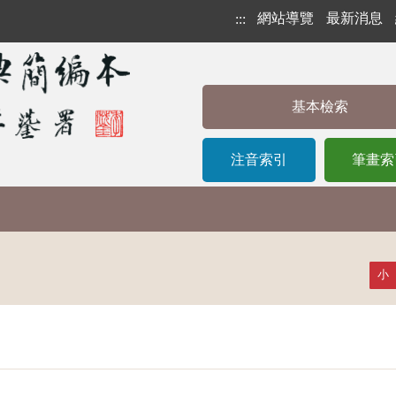
網站導覽
最新消息
:::
基本檢索
注音索引
筆畫索
小