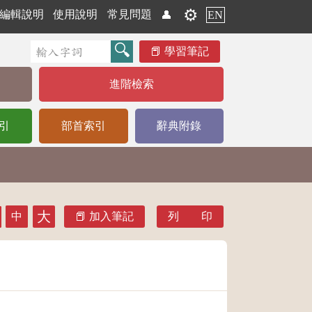
⚙️
編輯說明
使用說明
常見問題
👤
EN
學習筆記
進階檢索
引
部首索引
辭典附錄
大
中
加入筆記
列 印