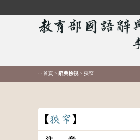
首頁
>
辭典檢視
> 狹窄
:::
狹
窄
注 音