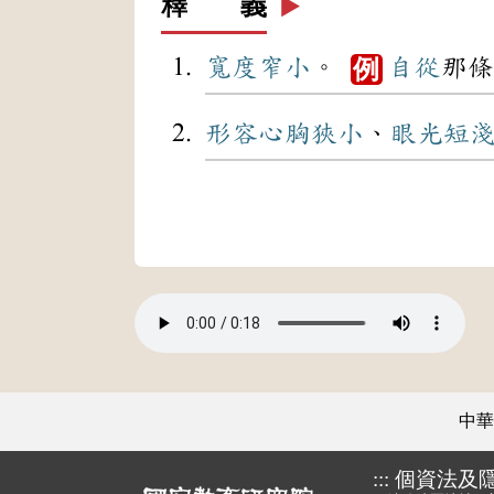
釋 義
▶️
寬度
窄小
。
自從
那條
例
形容
心胸
狹小
、
眼光
短
中華
:::
個資法及