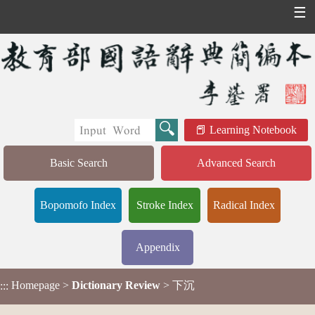
☰
Learning Notebook
Basic Search
Advanced Search
Bopomofo Index
Stroke Index
Radical Index
Appendix
Homepage
>
Dictionary Review
> 下沉
:::