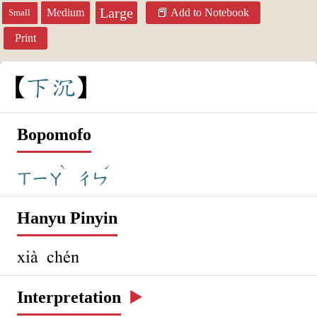
Large
Medium
Add to Notebook
Small
Print
下
沉
Bopomofo
ˋ
ˊ
ㄒㄧㄚ
ㄔㄣ
Hanyu Pinyin
xià chén
Interpretation
▶️