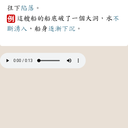
往下
陷落
。
這艘船的船底破了一個大洞，水
不
例
斷
湧入
，船身
逐漸
下沉
。