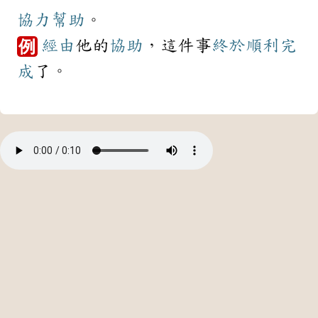
協力
幫助
。
經由
他的
協助
，這件事
終於
順利
完
例
成
了。