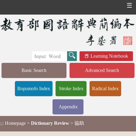
☰
Learning Notebook
Basic Search
Advanced Search
Bopomofo Index
Stroke Index
Radical Index
Appendix
Homepage
>
Dictionary Review
> 協助
:::