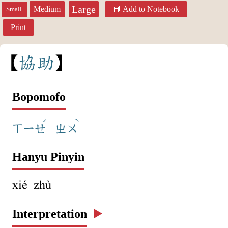
Large
Medium
Add to Notebook
Small
Print
協
助
Bopomofo
ˊ
ˋ
ㄒㄧㄝ
ㄓㄨ
Hanyu Pinyin
xié zhù
Interpretation
▶️