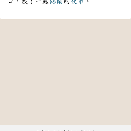
口，成了一處
熱鬧
的
夜市
。