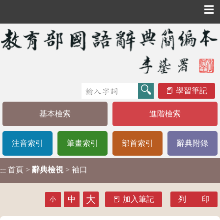
☰
學習筆記
基本檢索
進階檢索
注音索引
筆畫索引
部首索引
辭典附錄
首頁
>
辭典檢視
> 袖口
:::
大
中
加入筆記
列 印
小