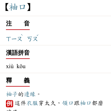
袖
口
注 音
ˋ
ˇ
ㄒㄧㄡ
ㄎㄡ
漢語拼音
xiù kǒu
釋 義
袖子
的
邊緣
。
這件
衣服
穿太久，
領口
跟
袖口
都磨
例