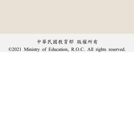
中華民國教育部 版權所有
©2021 Ministry of Education, R.O.C. All rights reserved.
︿
:::
個資法及隱私聲明
|
辭典公眾授權網
|
意見交流
|
網網相連
三峽總院區地址：新北市三峽區三樹路2號、
臺北院區地址：臺北市大安區和平東路一段179號、
回頂端
臺中院區地址：臺中市豐原區師範街67號
電話總機：
(02)7740-7890
、
傳真：(02)7740-7064、
TANet VoIP：9009-7890
線上人數: 2613