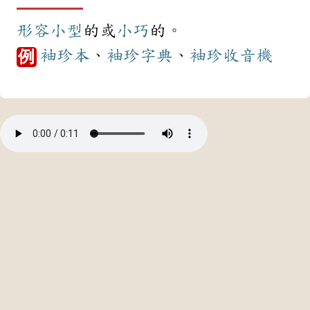
形容
小型
的或
小巧
的。
袖珍本
、
袖珍
字典
、
袖珍
收音機
例