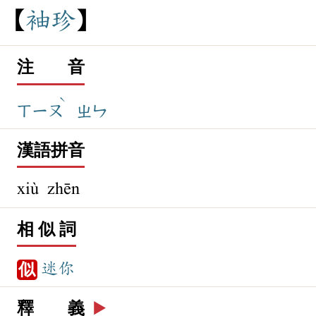
袖
珍
注 音
ˋ
ㄒㄧㄡ
ㄓㄣ
漢語拼音
xiù zhēn
相 似 詞
迷你
似
釋 義
▶️