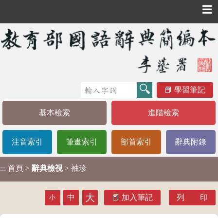
☰
學習筆記
基本檢索
進階檢索
注音索引
筆畫索引
部首索引
辭典附錄
首頁
>
辭典檢視
> 袖珍
:::
大
中
加入筆記
列 印
小