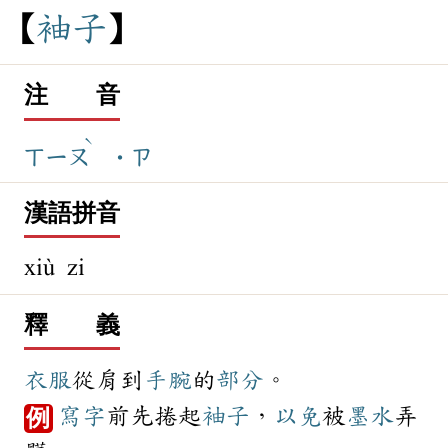
袖
子
注 音
ˋ
ㄒㄧㄡ
˙ㄗ
漢語拼音
xiù zi
釋 義
衣服
從肩到
手腕
的
部分
。
寫字
前先捲起
袖子
，
以免
被
墨水
弄
例