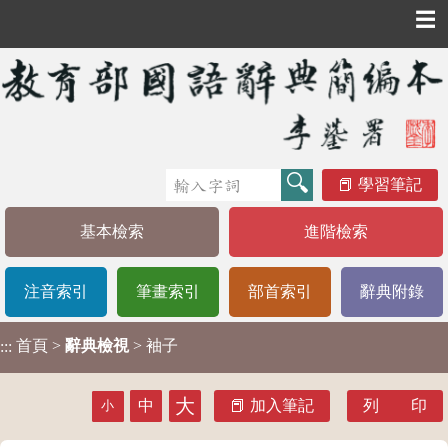
☰
學習筆記
基本檢索
進階檢索
注音索引
筆畫索引
部首索引
辭典附錄
首頁
>
辭典檢視
> 袖子
:::
大
中
加入筆記
列 印
小