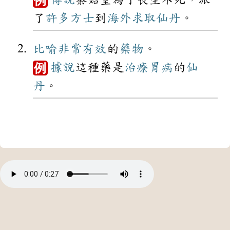
例
了
許多
方士
到
海外
求取
仙丹
。
比喻
非常
有效
的
藥物
。
據說
這種藥是
治療
胃病
的
仙
例
丹
。