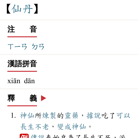
仙
丹
注 音
ㄒㄧㄢ
ㄉㄢ
漢語拼音
xiān dān
釋 義
▶️
神仙
所
煉製
的
靈藥
，
據說
吃了
可以
長生不老
，
變成
神仙
。
傳說
秦始皇為了長生不死，派