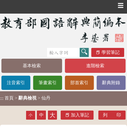
☰
學習筆記
基本檢索
進階檢索
注音索引
筆畫索引
部首索引
辭典附錄
首頁
>
辭典檢視
> 仙丹
:::
大
中
加入筆記
列 印
小