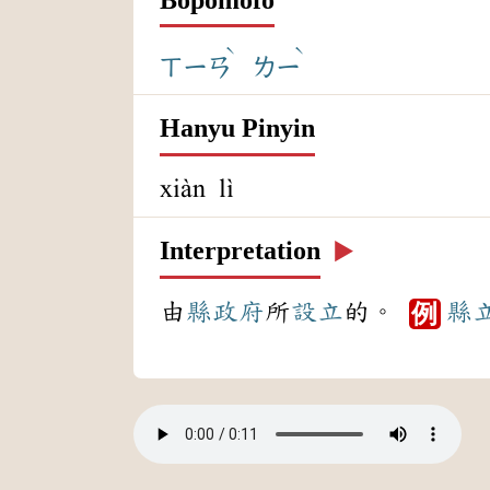
ˋ
ˋ
ㄒㄧㄢ
ㄌㄧ
Hanyu Pinyin
xiàn lì
Interpretation
▶️
由
縣政府
所
設立
的。
縣
例