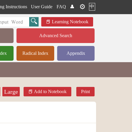
⚙️
中
ng Instructions
User Guide
FAQ
👤
Learning Notebook
Advanced Search
ndex
Radical Index
Appendix
Large
Add to Notebook
Print