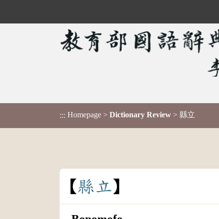
Homepage
>
Dictionary Review
> 縣立
:::
縣
立
Bopomofo