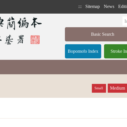
:::
Sitemap
News
Editi
Basic Search
Bopomofo Index
Stroke I
Medium
Small