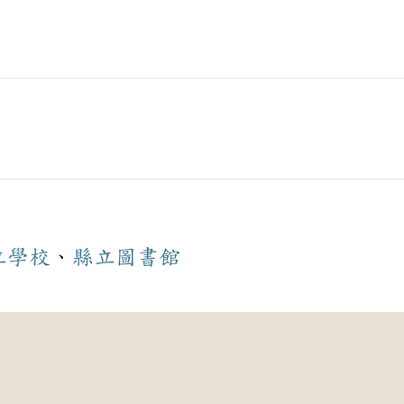
立
學校
、
縣立
圖書館