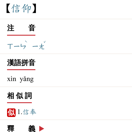
信
仰
注 音
ˋ
ˇ
ㄒㄧㄣ
ㄧㄤ
漢語拼音
xìn yǎng
相 似 詞
1.
信奉
似
釋 義
▶️