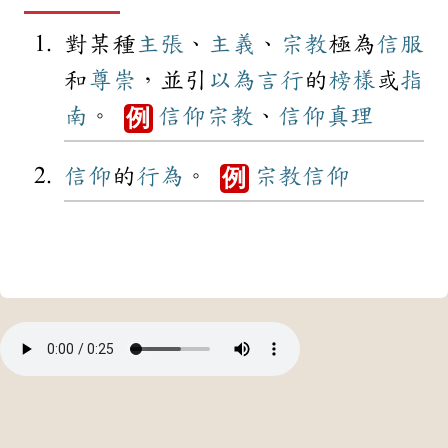
對某種
主張
、
主義
、
宗教
極為
信服
和
尊崇
，並引
以為
言行
的
榜樣
或
指
南
。
信仰
宗教
、
信仰
真理
例
信仰
的
行為
。
宗教
信仰
例