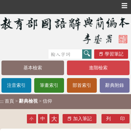
☰
學習筆記
基本檢索
進階檢索
注音索引
筆畫索引
部首索引
辭典附錄
首頁
>
辭典檢視
> 信仰
:::
大
中
加入筆記
列 印
小